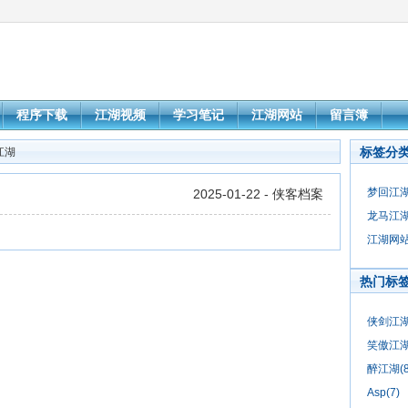
程序下载
江湖视频
学习笔记
江湖网站
留言簿
标签分
3江湖
梦回江湖(
2025-01-22 - 侠客档案
龙马江湖(
江湖网站(
热门标
侠剑江湖(
笑傲江湖(
醉江湖(8
Asp(7)